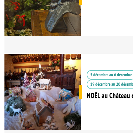
5 décembre
au
6 décembre
19 décembre
au
20 décemb
NOËL au Château