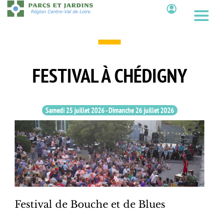
Aller
au
Contenu
contenu
principal
FESTIVAL À CHÉDIGNY
Samedi 25 juillet 2026
-
Dimanche 26 juillet 2026
Festival de Bouche et de Blues