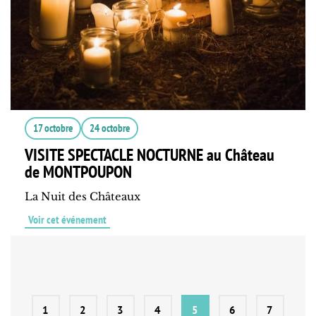
17 octobre
24 octobre
VISITE SPECTACLE NOCTURNE au Château
de MONTPOUPON
La Nuit des Châteaux
Voir cet événement
1
2
3
4
5
6
7