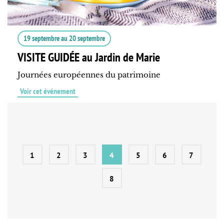
19 septembre
au
20 septembre
VISITE GUIDÉE au Jardin de Marie
Journées européennes du patrimoine
Voir cet événement
1
2
3
4
5
6
7
8