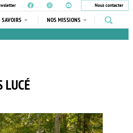
wsletter
Nous contacter
Rechercher
S SAVOIRS
NOS MISSIONS
des
jardins
…
S LUCÉ