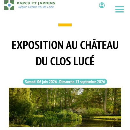
Aller
au
Contenu
contenu
principal
EXPOSITION AU CHÂTEAU
DU CLOS LUCÉ
Samedi 06 juin 2026
-
Dimanche 13 septembre 2026