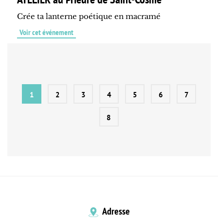
Crée ta lanterne poétique en macramé
Voir cet événement
1
2
3
4
5
6
7
8
Adresse