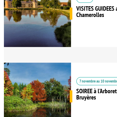
VISITES GUIDEES 
Chamerolles
7 novembre
au
10 novemb
SOIREE à l'Arbore
Bruyères