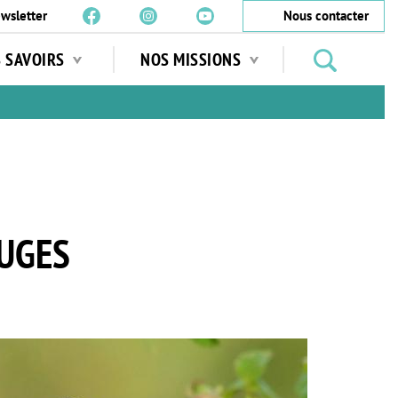
wsletter
Nous contacter
Rechercher
S SAVOIRS
NOS MISSIONS
des
jardins
…
OUGES