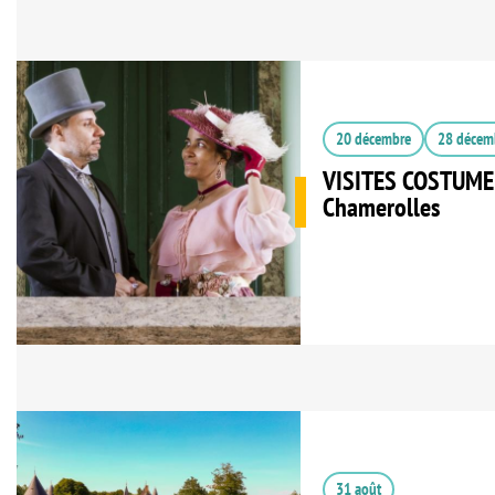
20 décembre
28 décem
VISITES COSTUMEE
Chamerolles
31 août