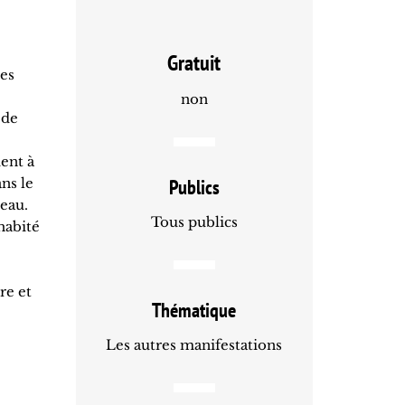
Gratuit
les
non
 de
ent à
ns le
Publics
teau.
Tous publics
habité
re et
Thématique
Les autres manifestations