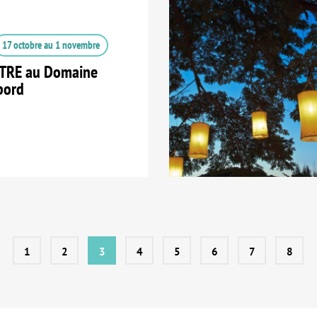
17 octobre
au
1 novembre
TRE au Domaine
bord
1
2
3
4
5
6
7
8