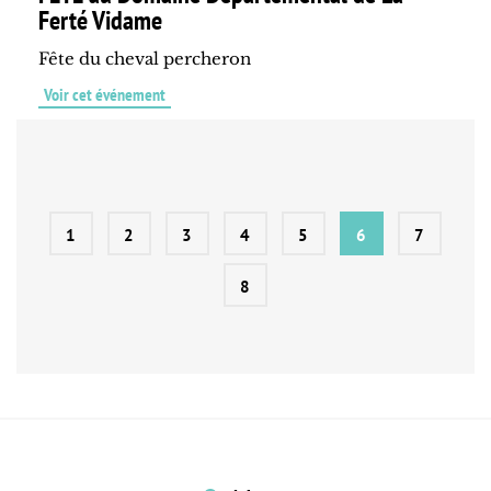
Ferté Vidame
Fête du cheval percheron
Voir cet événement
1
2
3
4
5
6
7
8