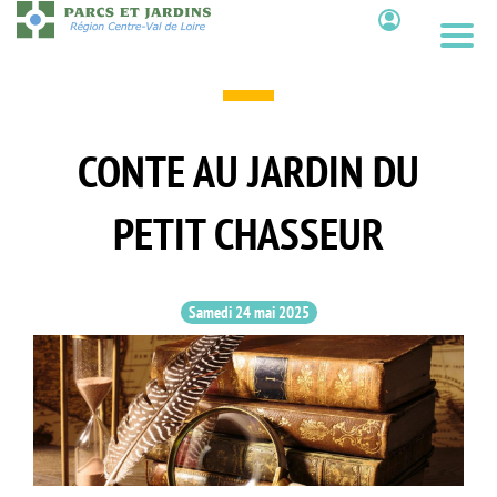
Aller
au
Contenu
contenu
principal
CONTE AU JARDIN DU
PETIT CHASSEUR
Samedi 24 mai 2025