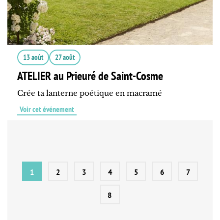
13 août
27 août
ATELIER au Prieuré de Saint-Cosme
Crée ta lanterne poétique en macramé
Voir cet événement
1
2
3
4
5
6
7
8