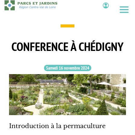
Aller
au
Contenu
contenu
principal
CONFERENCE À CHÉDIGNY
Samedi 16 novembre 2024
Introduction à la permaculture