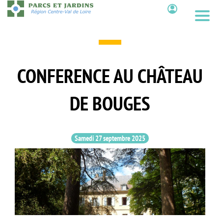
Aller
au
Contenu
contenu
principal
CONFERENCE AU CHÂTEAU
DE BOUGES
Samedi 27 septembre 2025