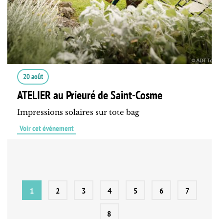
20 août
ATELIER au Prieuré de Saint-Cosme
Impressions solaires sur tote bag
Voir cet événement
1
2
3
4
5
6
7
8