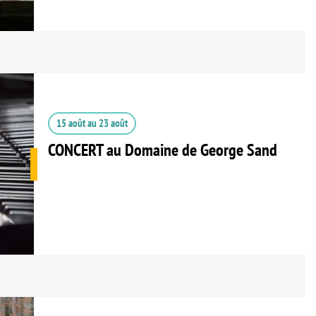
15 août
au
23 août
CONCERT au Domaine de George Sand