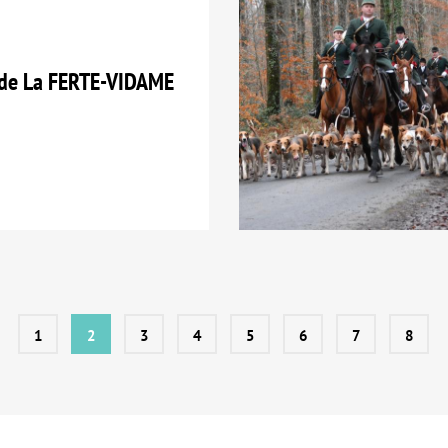
de La FERTE-VIDAME
1
2
3
4
5
6
7
8