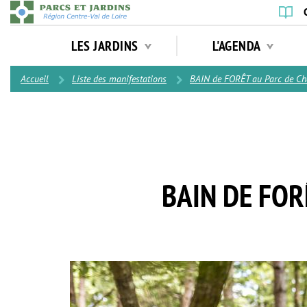
Aller
au
Navigation
contenu
LES JARDINS
L'AGENDA
principale
principal
Contenu
Accueil
Liste des manifestations
BAIN de FORÊT au Parc de Ch
BAIN DE FOR