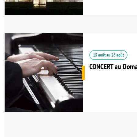
15 août
au
23 août
CONCERT au Doma