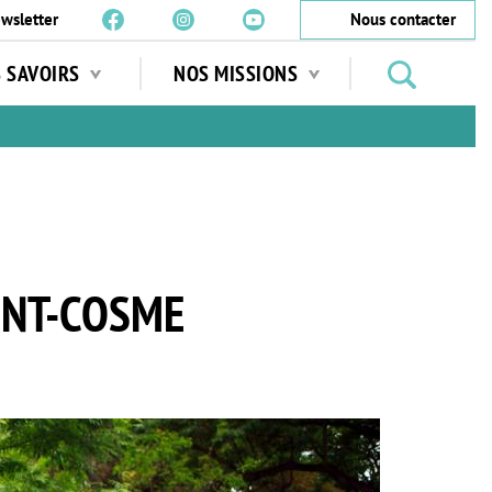
wsletter
Nous contacter
Rechercher
S SAVOIRS
NOS MISSIONS
des
jardins
…
INT-COSME