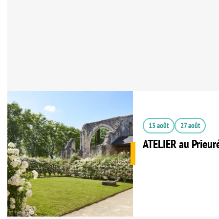
13 août
27 août
ATELIER au Prieur