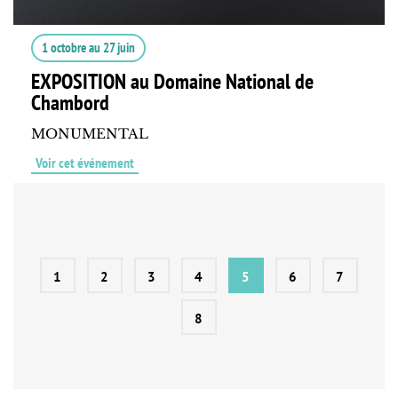
1 octobre
au
27 juin
EXPOSITION au Domaine National de
Chambord
MONUMENTAL
Voir cet événement
1
2
3
4
5
6
7
8