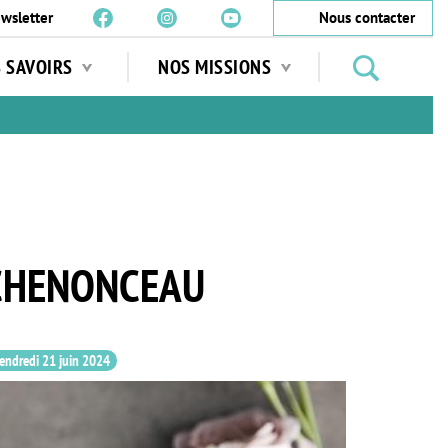
wsletter
Nous contacter
Rechercher
S SAVOIRS
NOS MISSIONS
des
jardins
…
 CHENONCEAU
endredi 21 juin 2024