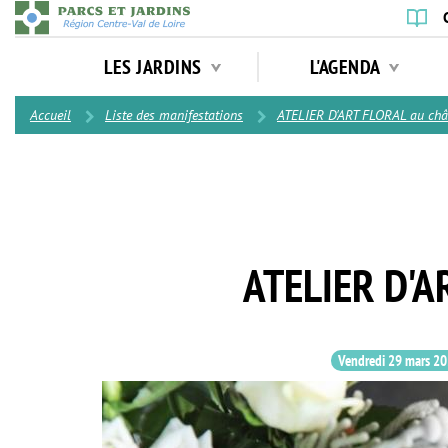
Aller
au
Navigation
contenu
LES JARDINS
L'AGENDA
principale
principal
Contenu
Accueil
Liste des manifestations
ATELIER D'ART FLORAL au châ
ATELIER D'
Vendredi 29 mars 2