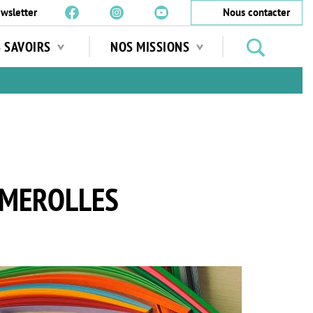
wsletter
Nous contacter
Rechercher
S SAVOIRS
NOS MISSIONS
des
jardins
…
AMEROLLES