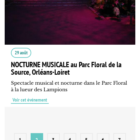
29 août
NOCTURNE MUSICALE au Parc Floral de la
Source, Orléans-Loiret
Spectacle musical et nocturne dans le Parc Floral
à la lueur des Lampions
Voir cet événement
1
2
3
4
5
6
7