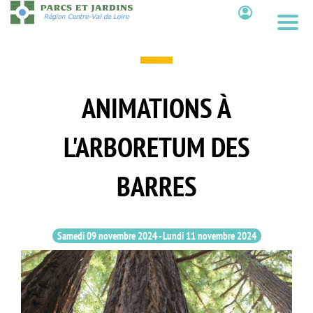
Aller
au
Contenu
contenu
principal
ANIMATIONS À
L'ARBORETUM DES
BARRES
Samedi 09 novembre 2024
-
Lundi 11 novembre 2024