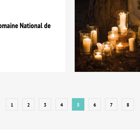
maine National de
1
2
3
4
5
6
7
8