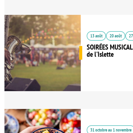
13 août
20 août
27
SOIRÉES MUSICALE
de l'Islette
31 octobre
au
1 novembre