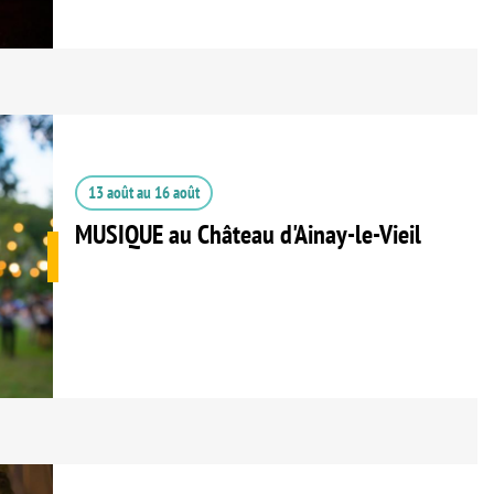
13 août
au
16 août
MUSIQUE au Château d'Ainay-le-Vieil