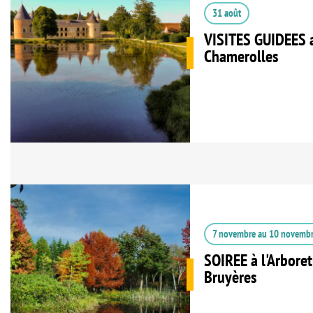
31 août
VISITES GUIDEES 
Chamerolles
7 novembre
au
10 novemb
SOIREE à l'Arbore
Bruyères