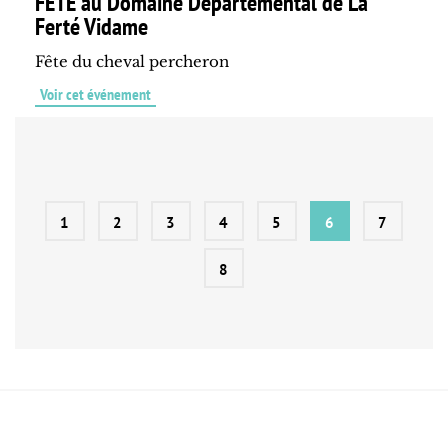
FÊTE au Domaine Départemental de La
Ferté Vidame
Fête du cheval percheron
Voir cet événement
1
2
3
4
5
6
7
8