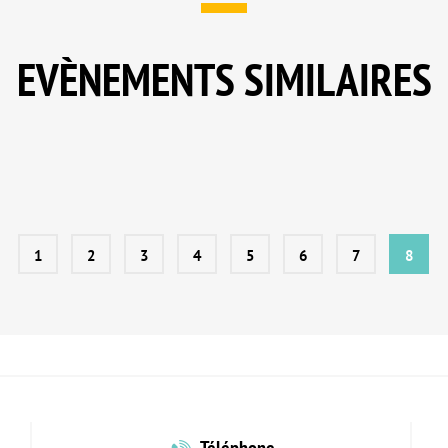
EVÈNEMENTS SIMILAIRES
1
2
3
4
5
6
7
8