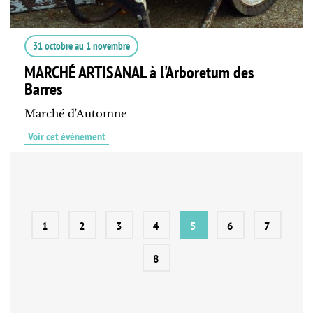
31 octobre
au
1 novembre
MARCHÉ ARTISANAL à l'Arboretum des
Barres
Marché d'Automne
Voir cet événement
1
2
3
4
5
6
7
8