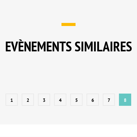
EVÈNEMENTS SIMILAIRES
1
2
3
4
5
6
7
8