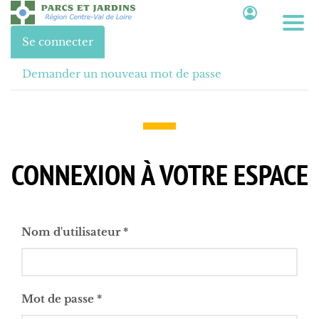
Aller
au
Onglets
Se connecter
(onglet
contenu
principaux
actif)
principal
Demander un nouveau mot de passe
CONNEXION À VOTRE ESPACE
Nom d'utilisateur
*
Mot de passe
*