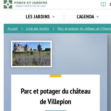
Aller
au
Navigation
contenu
LES JARDINS
L'AGENDA
principale
principal
Contenu
Accueil
Liste des jardins
Parc et potager du château de Villepi
Parc et potager du château
de Villepion