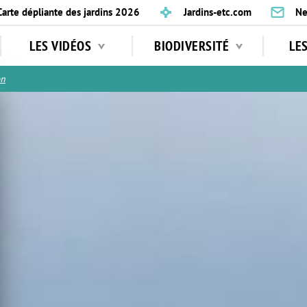
Carte dépliante des jardins 2026
Jardins-etc.com
Ne
LES VIDÉOS
BIODIVERSITÉ
LE
on