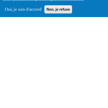
Oui, je suis d'accord
Non, je refuse
INFORMATIONS
PRATIQUES
Superficie
12 ha
Horaires
Du 4 avril au 30 septembre : 11h - 17h15
Tarifs