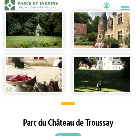
Aller
au
Contenu
contenu
principal
Parc du Château de Troussay