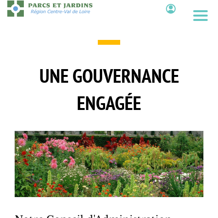
Aller
au
Contenu
contenu
principal
UNE GOUVERNANCE
ENGAGÉE