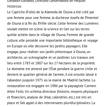
González-González, Directora Conservadora de Parques
Históricos
Le Capricho (Folie) de la Alameda de Osuna a été créé par
une femme pour une femme, la duchesse Josefa de Pimentel
de Osuna à la fin du XVIIIe siècle. Cette femme des Lumières
voulait mettre en scène la science et l’art sur les terres
qu’elle achète dans le village de Osuna. Femme de grande
culture, elle possède une importante bibliothèque et voyage
en Europe où elle découvre les jardins paysagers. Elle
engage, pour réaliser son jardin pittoresque à Osuna, un
architecte, un scénographe et un jardinier. Les travaux ont
lieu entre 1783 et 1807 sur les 17 hectares de la propriété.
Le domaine est annexé par l’État pendant la guerre civile et
devient le quartier général de l’armée, il est ensuite laissé à
l’abandon jusqu’en 1975 où la mairie de Madrid l’achète. La
restauration est engagée en 1986 par la paysagiste Carmen
Añón Feliú. Un schéma directeur (histoire, moyens physiques
et financiers, analyse de l’état, calendrier, etc.) est mis en
place et fait appel à des intervenants pluridisciplinaires. La