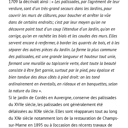
1709 la décrivait ainsi : «
Les palissades, par l'agrément de leur
verdure, sont d'un très-grand secours dans les Jardins, pour
couvrir les murs de clôtures, pour boucher et arrêter la vûe
dans de certains endroits; c'est par leur moyen qu'on ne
découvre point tout d'un coup l'étendue d'un Jardin, qu'on en
corrige, qu'on en rachète les biais et les coudes des murs. Elles
servent encore à renfermer, à border les quarrés de bois, et à les
séparer des autres pièces du Jardin. La forme la plus commune
des palissades, est une grande longueur et hauteur tout unie,
formant une muraille ou tapisserie verte, dont toute la beauté
consiste à être fort garnie, surtout par le pied, peu épaisse et
bien tondue des deux côtés à pied droit: on les tond
ordinairement en éventails, en rideaux et en banquettes, selon
la nature du lieu
».
Si le jardin de Cordès en Auvergne, conserve des palissades
du XVIIe siècle, les palissades ont généralement été
délaissées au XIXe siècle. Elles sont réapparues tout au long
du XXe siècle notamment lors de la restauration de Champs-
sur-Marne en 1895 ou à l’occasion des récents travaux de