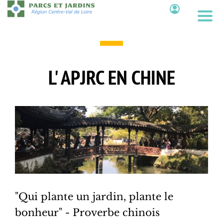
Aller
au
Contenu
contenu
principal
L' APJRC EN CHINE
"Qui plante un jardin, plante le
bonheur" - Proverbe chinois