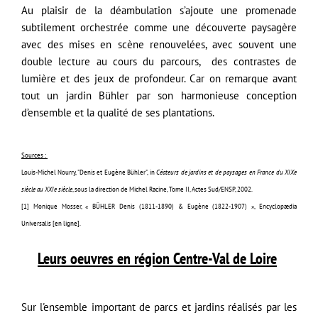
Au plaisir de la déambulation s’ajoute une promenade
subtilement orchestrée comme une découverte paysagère
avec des mises en scène renouvelées, avec souvent une
double lecture au cours du parcours, des contrastes de
lumière et des jeux de profondeur. Car on remarque avant
tout un jardin Bühler par son harmonieuse conception
d’ensemble et la qualité de ses plantations.
Sources :
Louis-Michel Nourry, "Denis et Eugène Bühler", in
Céateurs de jardins et de paysages en France du XIXe
siècle au XXIe siècle
, sous la direction de Michel Racine, Tome II, Actes Sud/ENSP, 2002.
[1] Monique Mosser, « BÜHLER Denis (1811-1890) & Eugène (1822-1907) », Encyclopædia
Universalis [en ligne].
Leurs oeuvres en région Centre-Val de Loire
Sur l'ensemble important de parcs et jardins réalisés par les