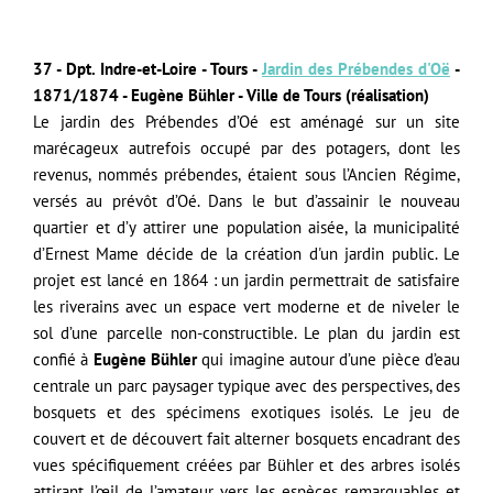
37 - Dpt. Indre-et-Loire - Tours -
Jardin des Prébendes d'Oë
-
1871/1874 - Eugène Bühler - Ville de Tours (réalisation)
Le jardin des Prébendes d’Oé est aménagé sur un site
marécageux autrefois occupé par des potagers, dont les
revenus, nommés prébendes, étaient sous l’Ancien Régime,
versés au prévôt d’Oé. Dans le but d’assainir le nouveau
quartier et d’y attirer une population aisée,
la municipalité
d’Ernest Mame décide de la création d'
un jardin public. Le
projet est lancé en 1864 : un jardin permettrait
de satisfaire
les riverains avec un espace vert moderne et de niveler le
sol d’une parcelle non-constructible. Le plan du jardin est
confié à
Eugène Bühler
qui imagine autour
d’une pièce d’eau
centrale
un parc paysager typique avec des perspectives, des
bosquets et des spécimens exotiques isolés.
Le jeu de
couvert et de découvert fait alterner bosquets encadrant des
vues spécifiquement créées par Bühler et des arbres isolés
attirant l’œil de l’amateur vers les espèces remarquables et