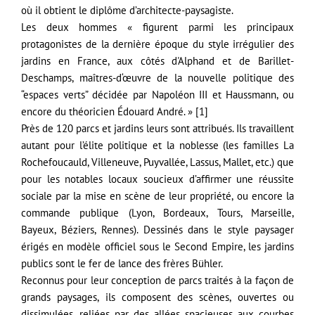
où il obtient le diplôme d’architecte-paysagiste.
Les deux hommes « figurent parmi les principaux
protagonistes de la dernière époque du style irrégulier des
jardins en France, aux côtés d'Alphand et de Barillet-
Deschamps, maîtres-d‘œuvre de la nouvelle politique des
“espaces verts” décidée par Napoléon III et Haussmann, ou
encore du théoricien Édouard André. » [1]
Près de 120 parcs et jardins leurs sont attribués. Ils travaillent
autant pour l’élite politique et la noblesse (les familles La
Rochefoucauld, Villeneuve, Puyvallée, Lassus, Mallet, etc.) que
pour les notables locaux soucieux d’affirmer une réussite
sociale par la mise en scène de leur propriété, ou encore la
commande publique (Lyon, Bordeaux, Tours, Marseille,
Bayeux, Béziers, Rennes). Dessinés dans le style paysager
érigés en modèle officiel sous le Second Empire, les jardins
publics sont le fer de lance des frères Bühler.
Reconnus pour leur conception de parcs traités à la façon de
grands paysages, ils composent des scènes, ouvertes ou
dissimulées, reliées par des allées spacieuses aux courbes