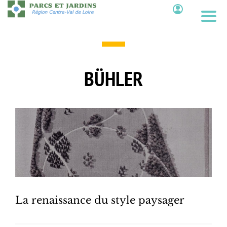
Aller
au
Contenu
contenu
principal
BÜHLER
La renaissance du style paysager