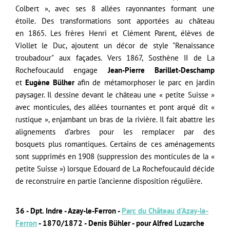
Colbert », avec ses 8 allées rayonnantes formant une
étoile.
Des transformations sont apportées au château
en 1865. Les frères Henri et Clément Parent, élèves de
Viollet le Duc, ajoutent un décor de style "Renaissance
troubadour" aux façades. Vers 1867, Sosthène II de La
Rochefoucauld engage
Jean-Pierre Barillet-Deschamp
et
Eugène Bülher
afin de métamorphoser le parc en jardin
paysager. Il dessine devant le château une « petite Suisse »
avec monticules, des allées tournantes et pont arqué dit «
rustique », enjambant un bras de la rivière. Il fait abattre les
alignements d’arbres pour les remplacer par des
bosquets plus romantiques. Certains de ces aménagements
sont supprimés en 1908 (
suppression des monticules de la «
petite Suisse »)
lorsque Edouard de La Rochefoucauld décide
de reconstruire en partie l’ancienne disposition régulière.
36 - Dpt. Indre - Azay-le-Ferron -
Parc du Château d'Azay-le-
Ferron
-
1870/1872 - Denis Bühler - pour Alfred Luzarche