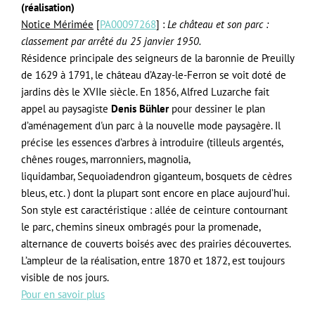
(réalisation)
Notice Mérimée
[
PA00097268
] :
Le château et son parc :
classement par arrêté du 25 janvier 1950.
Résidence principale des seigneurs de la
baronnie de Preuilly
de 1629 à 1791, le château d’Azay-le-Ferron se voit doté de
jardins dès le XVIIe siècle. En 1856, Alfred Luzarche fait
appel au paysagiste
Denis Bühler
pour dessiner le plan
d’aménagement d'un parc à la nouvelle mode paysagère. Il
précise les essences d’arbres à introduire (tilleuls argentés,
chênes rouges, marronniers, magnolia,
liquidambar, Sequoiadendron giganteum, bosquets de cèdres
bleus, etc. ) dont la plupart sont encore en place aujourd’hui.
Son style est caractéristique : allée de ceinture contournant
le parc, chemins sineux ombragés pour la promenade,
alternance de couverts boisés avec des prairies découvertes.
L’ampleur de la réalisation, entre 1870 et 1872, est toujours
visible de nos jours.
Pour en savoir plus