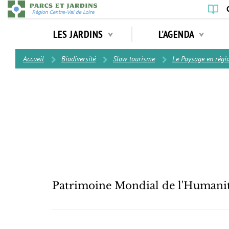
Aller
au
Navigation
contenu
LES JARDINS
L'AGENDA
principale
principal
Contenu
Accueil
Biodiversité
Slow tourisme
Le Paysage en régio
Patrimoine Mondial de l'Humani