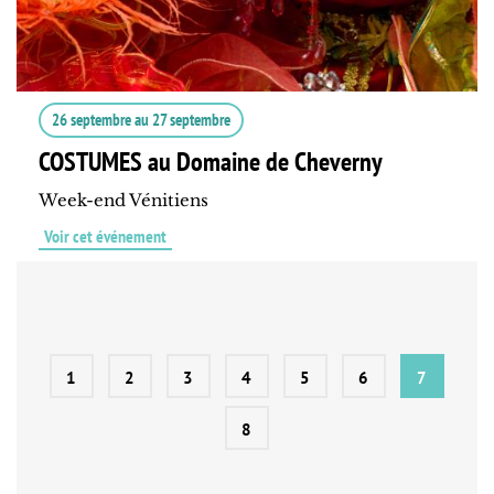
26 septembre
au
27 septembre
COSTUMES au Domaine de Cheverny
Week-end Vénitiens
Voir cet événement
1
2
3
4
5
6
7
8