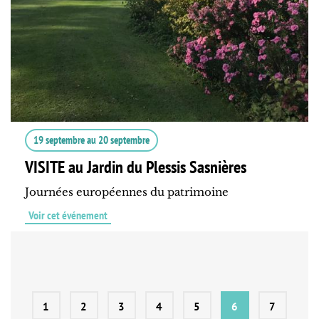
19 septembre
au
20 septembre
VISITE au Jardin du Plessis Sasnières
Journées européennes du patrimoine
Voir cet événement
1
2
3
4
5
6
7