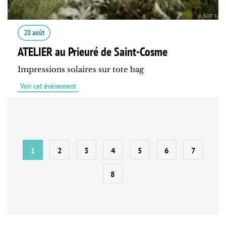
20 août
ATELIER au Prieuré de Saint-Cosme
Impressions solaires sur tote bag
Voir cet événement
1
2
3
4
5
6
7
8