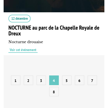
12 décembre
NOCTURNE au parc de la Chapelle Royale de
Dreux
Nocturne drouaise
Voir cet événement
1
2
3
4
5
6
7
8