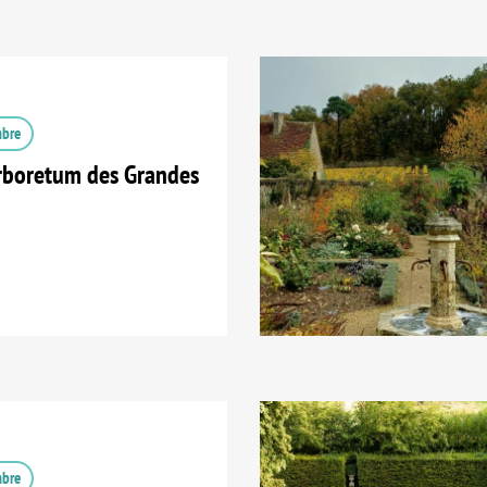
mbre
Arboretum des Grandes
mbre