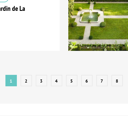
ardin de La
1
2
3
4
5
6
7
8