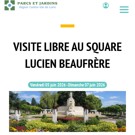
Aller
au
Contenu
contenu
principal
VISITE LIBRE AU SQUARE
LUCIEN BEAUFRÈRE
Vendredi 05 juin 2026
-
Dimanche 07 juin 2026