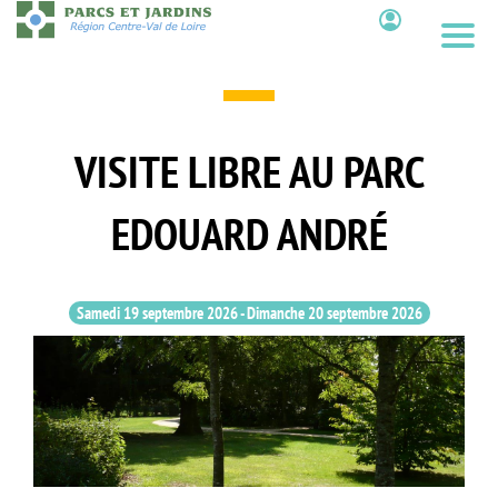
Aller
au
Contenu
contenu
principal
VISITE LIBRE AU PARC
EDOUARD ANDRÉ
Samedi 19 septembre 2026
-
Dimanche 20 septembre 2026