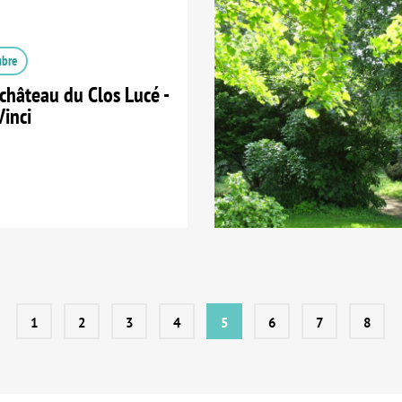
mbre
château du Clos Lucé -
Vinci
1
2
3
4
5
6
7
8