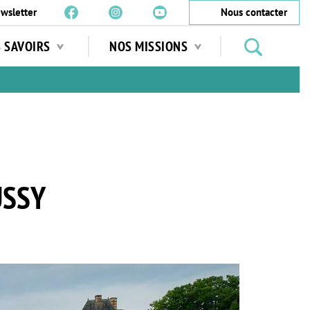
wsletter
Nous contacter
Rechercher
S SAVOIRS
NOS MISSIONS
des
jardins
…
USSY