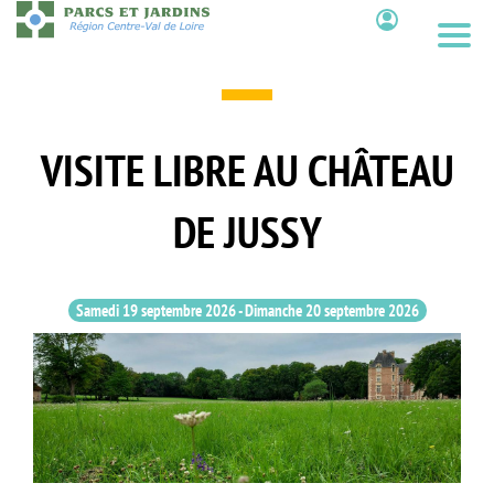
Aller
au
Contenu
contenu
principal
VISITE LIBRE AU CHÂTEAU
DE JUSSY
Samedi 19 septembre 2026
-
Dimanche 20 septembre 2026