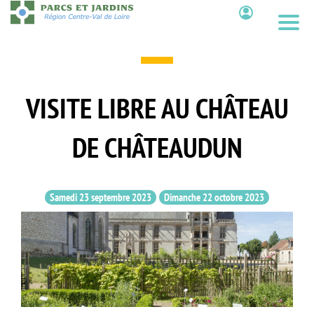
Aller
au
Contenu
contenu
principal
VISITE LIBRE AU CHÂTEAU
DE CHÂTEAUDUN
Samedi 23 septembre 2023
Dimanche 22 octobre 2023