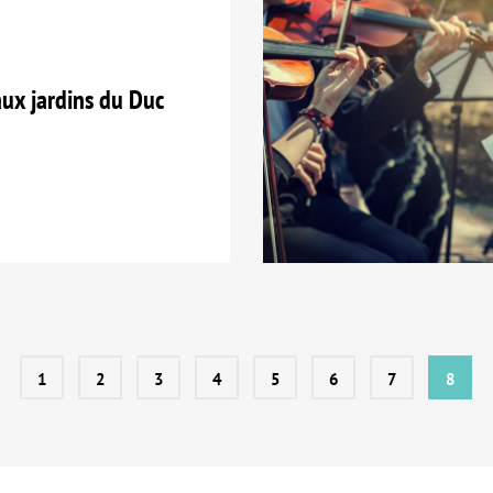
ux jardins du Duc
1
2
3
4
5
6
7
8