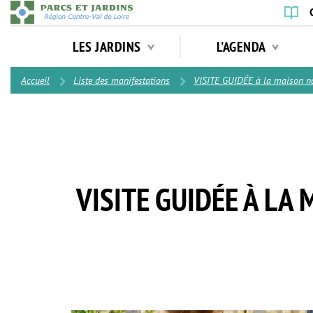
Aller
au
Navigation
contenu
LES JARDINS
L'AGENDA
principale
principal
Contenu
Accueil
Liste des manifestations
VISITE GUIDÉE à la maison nat
VISITE GUIDÉE À LA