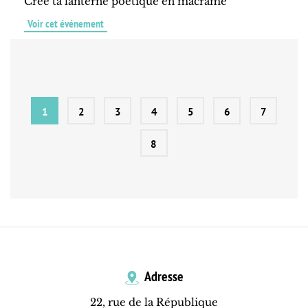
Crée ta lanterne poétique en macramé
Voir cet événement
1
2
3
4
5
6
7
8
Adresse
22, rue de la République