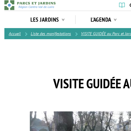
Aller
au
Navigation
contenu
LES JARDINS
L'AGENDA
principale
principal
Contenu
Accueil
Liste des manifestations
VISITE GUIDÉE au Parc et Jard
VISITE GUIDÉE 