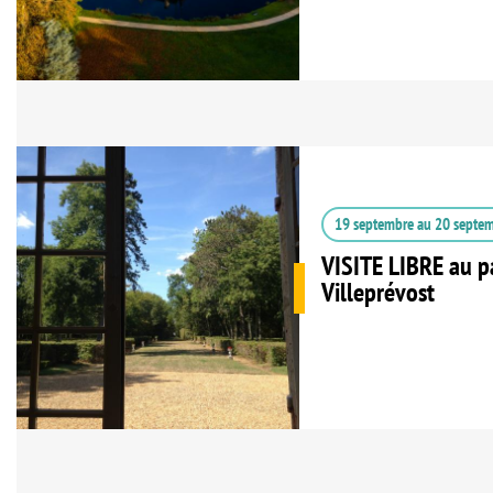
19 septembre
au
20 septe
VISITE LIBRE au p
Villeprévost