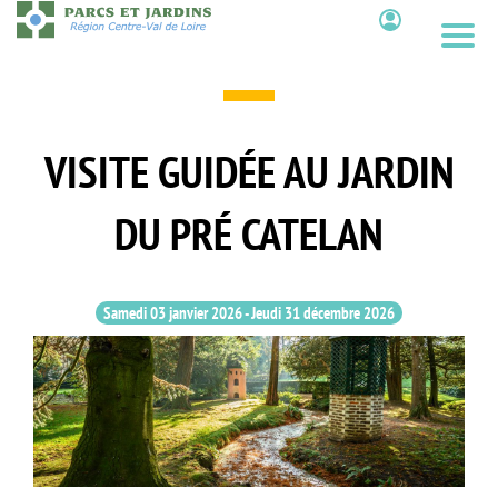
Aller
au
Contenu
contenu
principal
VISITE GUIDÉE AU JARDIN
DU PRÉ CATELAN
Samedi 03 janvier 2026
-
Jeudi 31 décembre 2026