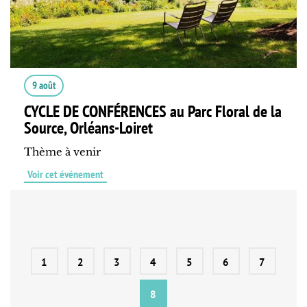
9 août
CYCLE DE CONFÉRENCES au Parc Floral de la
Source, Orléans-Loiret
Thème à venir
Voir cet événement
1
2
3
4
5
6
7
8