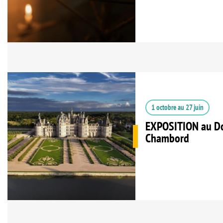
1 octobre
au
27 juin
EXPOSITION au Do
Chambord