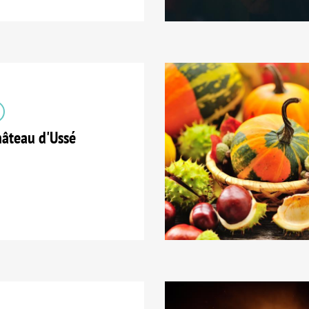
âteau d'Ussé