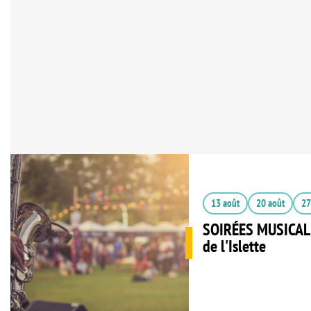
13 août
20 août
27
SOIRÉES MUSICALE
de l'Islette