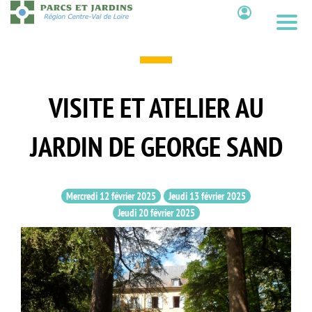
Aller
au
Contenu
contenu
principal
VISITE ET ATELIER AU
JARDIN DE GEORGE SAND
Mercredi 12 février 2025
Jeudi 13 février 2025
Jeudi 20 février 2025